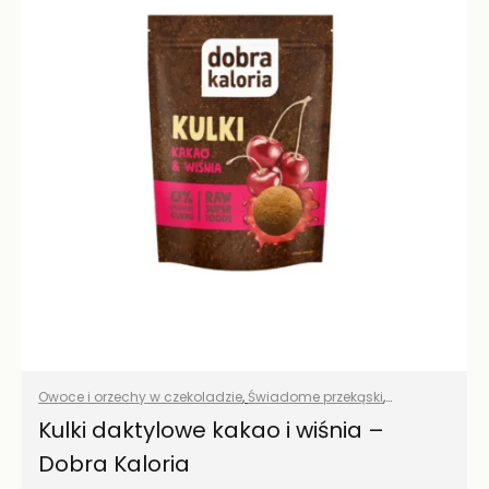
Owoce i orzechy w czekoladzie
,
Świadome przekąski
,
Wszystkie produkty
Kulki daktylowe kakao i wiśnia –
Dobra Kaloria