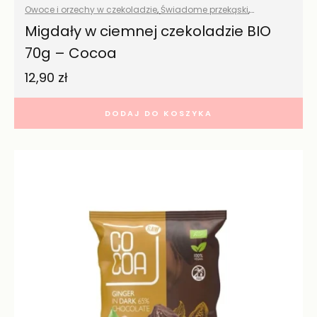
Owoce i orzechy w czekoladzie
,
Świadome przekąski
,
Wszystkie produkty
Migdały w ciemnej czekoladzie BIO
70g – Cocoa
12,90
zł
DODAJ DO KOSZYKA