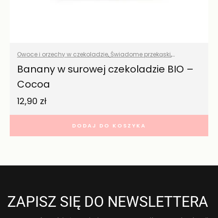
Owoce i orzechy w czekoladzie
,
Świadome przekąski
,
Wszystkie produkty
Banany w surowej czekoladzie BIO –
Cocoa
12,90
zł
DODAJ DO KOSZYKA
ZAPISZ SIĘ DO NEWSLETTERA