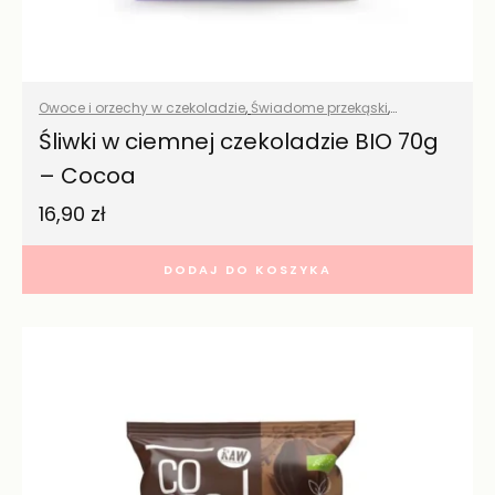
Owoce i orzechy w czekoladzie
,
Świadome przekąski
,
Wszystkie produkty
Śliwki w ciemnej czekoladzie BIO 70g
– Cocoa
16,90
zł
DODAJ DO KOSZYKA