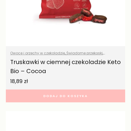
Owoce i orzechy w czekoladzie
,
Świadome przekąski
,
Wszystkie produkty
Truskawki w ciemnej czekoladzie Keto
Bio – Cocoa
18,89
zł
DODAJ DO KOSZYKA