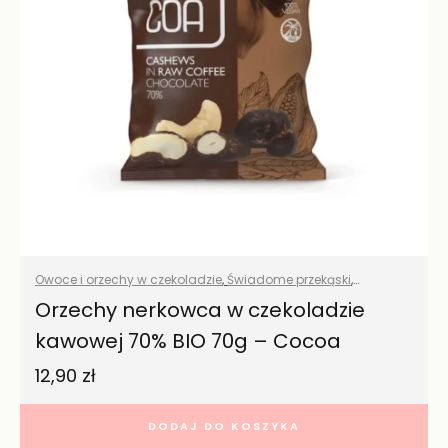
Owoce i orzechy w czekoladzie
,
Świadome przekąski
,
Wszystkie produkty
Orzechy nerkowca w czekoladzie
kawowej 70% BIO 70g – Cocoa
12,90
zł
DODAJ DO KOSZYKA