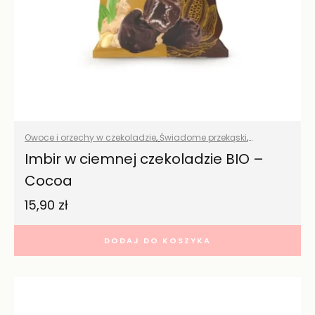
Owoce i orzechy w czekoladzie
,
Świadome przekąski
,
Wszystkie produkty
Imbir w ciemnej czekoladzie BIO –
Cocoa
15,90
zł
DODAJ DO KOSZYKA