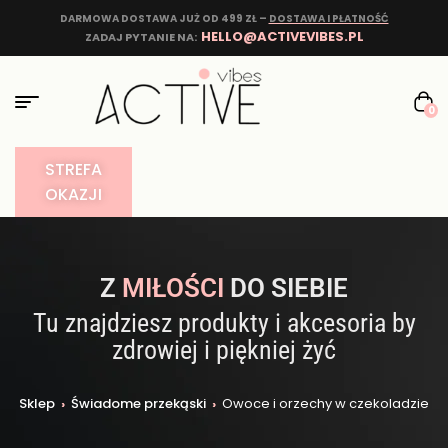
DARMOWA DOSTAWA JUŻ OD 499 ZŁ –
DOSTAWA I PŁATNOŚĆ
HELLO@ACTIVEVIBES.PL
ZADAJ PYTANIE NA:
0
STREFA
OKAZJI
Z
MIŁOŚCI
DO SIEBIE
Tu znajdziesz produkty i akcesoria by
zdrowiej i piękniej żyć
Sklep
›
Świadome przekąski
›
Owoce i orzechy w czekoladzie