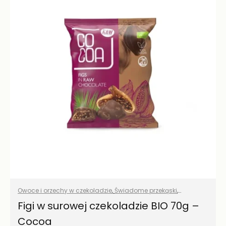
Owoce i orzechy w czekoladzie
,
Świadome przekąski
,
Wszystkie produkty
Figi w surowej czekoladzie BIO 70g –
Cocoa