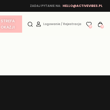
HELLO@ACTIVEVIBES.PL
ZADAJ PYTANIE NA:
STREFA
Logowanie / Rejestracja
OKAZJI
0
0