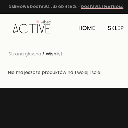
DARMOWA DOSTAWA JUŻ OD 499 ZŁ –
DOSTAWA I PŁATNOŚĆ
HOME
SKLEP
Strona główna
/ Wishlist
Nie ma jeszcze produktów na Twojej liście!