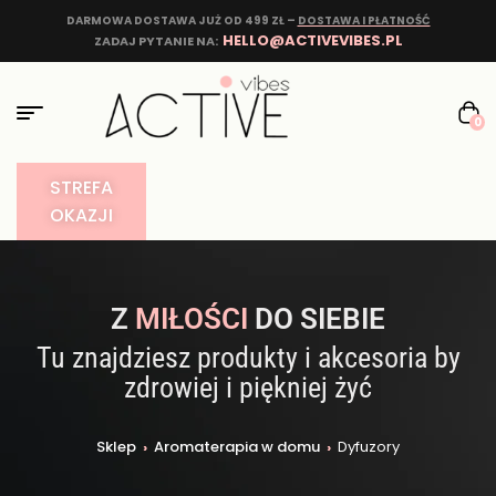
DARMOWA DOSTAWA JUŻ OD 499 ZŁ –
DOSTAWA I PŁATNOŚĆ
HELLO@ACTIVEVIBES.PL
ZADAJ PYTANIE NA:
0
STREFA
OKAZJI
Z
MIŁOŚCI
DO SIEBIE
Tu znajdziesz produkty i akcesoria by
zdrowiej i piękniej żyć
Sklep
›
Aromaterapia w domu
›
Dyfuzory