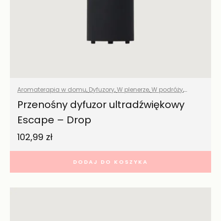
Aromaterapia w domu
,
Dyfuzory
,
W plenerze
,
W podróży
,
Wszystkie produkty
Przenośny dyfuzor ultradźwiękowy
Escape – Drop
102,99
zł
DODAJ DO KOSZYKA