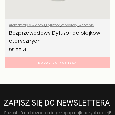
Aromaterapia w domu
,
Dyfuzory
,
W podróży
,
Wszystkie
produkty
Bezprzewodowy Dyfuzor do olejków
eterycznych
99,99
zł
DODAJ DO KOSZYKA
ZAPISZ SIĘ DO NEWSLETTERA
Pozostań na bieżąco i nie przegap najlepszych okazji!