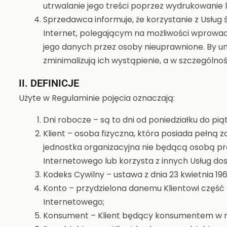
utrwalanie jego treści poprzez wydrukowanie lu
Sprzedawca informuje, że korzystanie z Usług
Internet, polegającym na możliwości wprowad
jego danych przez osoby nieuprawnione. By un
zminimalizują ich wystąpienie, a w szczególno
II. DEFINICJE
Użyte w Regulaminie pojęcia oznaczają:
Dni robocze – są to dni od poniedziałku do p
Klient – osoba fizyczna, która posiada pełną
jednostka organizacyjna nie będącą osobą pr
Internetowego lub korzysta z innych Usług d
Kodeks Cywilny – ustawa z dnia 23 kwietnia 1964 r
Konto – przydzielona danemu Klientowi część
Internetowego;
Konsument – Klient będący konsumentem w roz