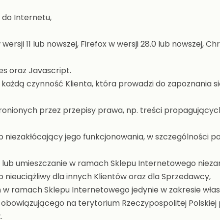
do Internetu,
rsji 11 lub nowszej, Firefox w wersji 28.0 lub nowszej, Chr
s oraz Javascript.
każdą czynność Klienta, która prowadzi do zapoznania się
bronionych przez przepisy prawa, np. treści propagujący
b niezakłócający jego funkcjonowania, w szczególności 
ie lub umieszczanie w ramach Sklepu Internetowego niez
 nieuciążliwy dla innych Klientów oraz dla Sprzedawcy,
 w ramach Sklepu Internetowego jedynie w zakresie własn
bowiązującego na terytorium Rzeczypospolitej Polskiej 
.