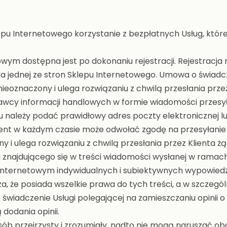
u Internetowego korzystanie z bezpłatnych Usług, któr
wym dostępna jest po dokonaniu rejestracji. Rejestracja
a jednej ze stron Sklepu Internetowego. Umowa o świadc
ieoznaczony i ulega rozwiązaniu z chwilą przesłania przez
wcy informacji handlowych w formie wiadomości przesył
lu należy podać prawidłowy adres poczty elektronicznej
ient w każdym czasie może odwołać zgodę na przesyłanie
 i ulega rozwiązaniu z chwilą przesłania przez Klienta żą
 znajdującego się w treści wiadomości wysłanej w ramach
 Internetowym indywidualnych i subiektywnych wypowiedz
cza, że posiada wszelkie prawa do tych treści, a w szcz
wiadczenie Usługi polegającej na zamieszczaniu opinii 
 dodania opinii.
b przejrzysty i zrozumiały, nadto nie mogą naruszać o