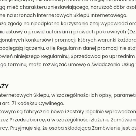
ą mieć charakteru zniesławiającego, naruszać dóbr osobi
e na stronach internetowych Sklepu Internetowego.
ża zgodę na nieodpłatne korzystanie z tej wypowiedzi ora
ustawy o prawie autorskim i prawach pokrewnych (Dz. U.
onalnych konkursów i promocji, których warunki każdo
dlegają łączeniu, o ile Regulamin danej promocji nie sta
nowień niniejszego Regulaminu, Sprzedawca po uprzednim
ego terminu, może rozwiązać umowę o świadczenie Usłu
AŻY
ernetowych Sklepu, w szczególności ich opisy, parametr
art. 71 Kodeksu Cywilnego.
owym są fabrycznie nowe i zostały legalnie wprowadzone
ez Przedsiębiorcę, a w szczególności złożenie Zamówie
rcy. Przyjmuje się, że osoba składająca Zamówienie jest