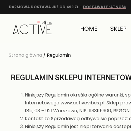
DARMOWA DOSTAWA JUŻ OD 499 ZŁ –
DOSTAWA I PŁATNOŚĆ
HOME
SKLEP
Strona główna
/ Regulamin
REGULAMIN SKLEPU INTERNETOW
Niniejszy Regulamin określa ogólne warunki, 
Internetowego www.activevibes.pl. Sklep prowa
18b, 03 – 921 Warszawa, NIP: 1133115300, REGO
Kontakt ze Sprzedawcą odbywa się poprzez: a.
Niniejszy Regulamin jest nieprzerwanie dostęp