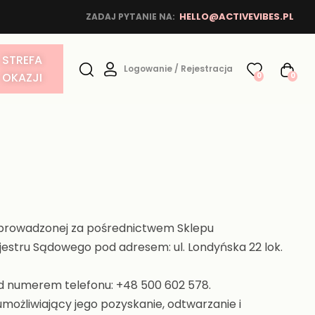
HELLO@ACTIVEVIBES.PL
ZADAJ PYTANIE NA:
STREFA
Logowanie / Rejestracja
OKAZJI
0
0
ży prowadzonej za pośrednictwem Sklepu
ejestru Sądowego pod adresem: ul. Londyńska 22 lok.
od numerem telefonu: +48 500 602 578.
umożliwiający jego pozyskanie, odtwarzanie i