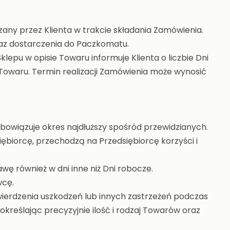
zany przez Klienta w trakcie składania Zamówienia.
raz dostarczenia do Paczkomatu.
pu w opisie Towaru informuje Klienta o liczbie Dni
 Towaru. Termin realizacji Zamówienia może wynosić
bowiązuje okres najdłuższy spośród przewidzianych.
iorcę, przechodzą na Przedsiębiorcę korzyści i
wę również w dni inne niż Dni robocze.
wcę.
ierdzenia uszkodzeń lub innych zastrzeżeń podczas
kreślając precyzyjnie ilość i rodzaj Towarów oraz