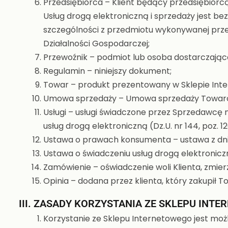
Przedsiębiorca – Klient będący przedsiębiorc
Usług drogą elektroniczną i sprzedaży jest b
szczególności z przedmiotu wykonywanej przez 
Działalności Gospodarczej;
Przewoźnik – podmiot lub osoba dostarczając
Regulamin – niniejszy dokument;
Towar – produkt prezentowany w Sklepie Int
Umowa sprzedaży – Umowa sprzedaży Towarów
Usługi – usługi świadczone przez Sprzedawcę n
usług drogą elektroniczną (Dz.U. nr 144, poz. 1
Ustawa o prawach konsumenta – ustawa z dnia 
Ustawa o świadczeniu usług drogą elektroniczną 
Zamówienie – oświadczenie woli Klienta, zmie
Opinia – dodana przez klienta, który zakupił T
III. ZASADY KORZYSTANIA ZE SKLEPU INT
Korzystanie ze Sklepu Internetowego jest moż