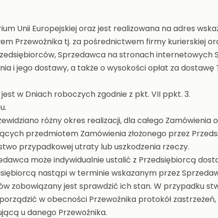
m Unii Europejskiej oraz jest realizowana na adres wska
 Przewoźnika tj. za pośrednictwem firmy kurierskiej o
dsiębiorców, Sprzedawca na stronach internetowych Skle
ia i jego dostawy, a także o wysokości opłat za dostawę
jest w Dniach roboczych zgodnie z pkt. VII ppkt. 3.
u.
widziano różny okres realizacji, dla całego Zamówienia o
cych przedmiotem Zamówienia złożonego przez Przedsięb
stwo przypadkowej utraty lub uszkodzenia rzeczy.
dawca może indywidualnie ustalić z Przedsiębiorcą dosta
iębiorcą nastąpi w terminie wskazanym przez Sprzeda
w zobowiązany jest sprawdzić ich stan. W przypadku stw
porządzić w obecności Przewoźnika protokół zastrzeżeń, o
ującą u danego Przewoźnika.