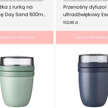
W plenerze
,
W podróży
,
Wszystkie
plenerze
,
W podróży
,
Wszystkie
ka z rurką na
Przenośny dyfuzor
kę Day Sand 600ml
ultradźwiękowy E
Drop
102,99
zł
ODAJ DO KOSZYKA
DODAJ DO KOSZY