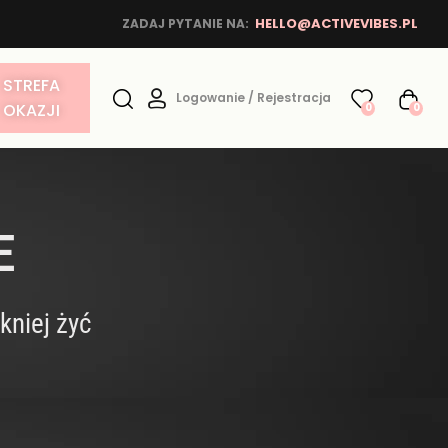
HELLO@ACTIVEVIBES.PL
ZADAJ PYTANIE NA:
STREFA
Logowanie / Rejestracja
OKAZJI
0
0
E
kniej żyć