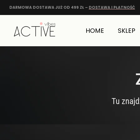
DARMOWA DOSTAWA JUŻ OD 499 ZŁ –
DOSTAWA I PŁATNOŚĆ
HOME
SKLEP
Tu znajd