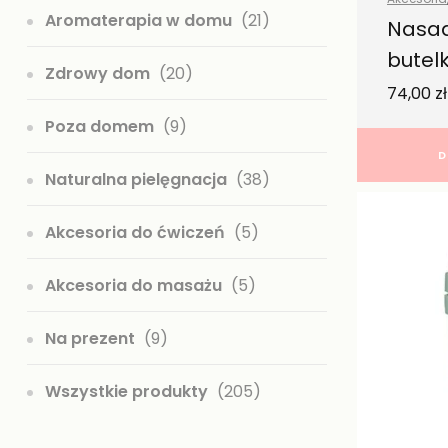
Aromaterapia w domu
(21)
domem
,
Nasad
produkty
butel
Zdrowy dom
(20)
– Bink
74,00
zł
Poza domem
(9)
D
Naturalna pielęgnacja
(38)
Akcesoria do ćwiczeń
(5)
Akcesoria do masażu
(5)
Na prezent
(9)
Wszystkie produkty
(205)