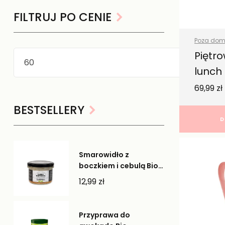
FILTRUJ PO CENIE
Poza do
Wszystkie
Piętr
lunch 
69,99
zł
BESTSELLERY
D
Smarowidło z
boczkiem i cebulą Bio -
Farmy Roztocza
12,99
zł
Przyprawa do