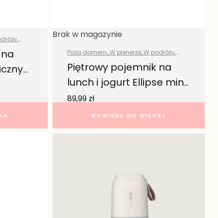
Brak w magazynie
dróży
,
 na
Poza domem
,
W plenerze
,
W podróży
,
Wszystkie produkty
Piętrowy pojemnik na
iczny
lunch i jogurt Ellipse mini
biały 420ml – Mepal
89,99
zł
KA
DOWIEDZ SIĘ WIĘCEJ