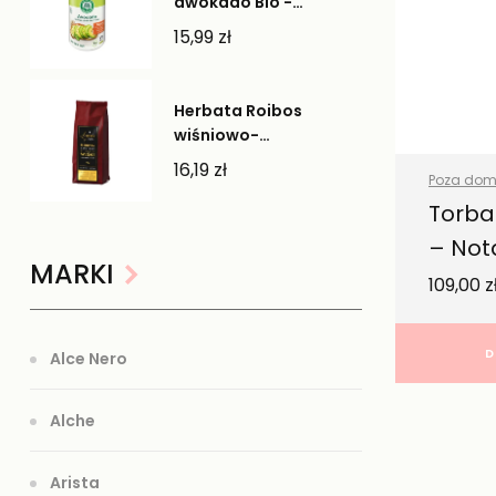
awokado Bio -
Lebensbaum
15,99
zł
Herbata Roibos
wiśniowo-
pomarańczowa -
16,19
zł
Poza do
Cherry Gifts
Wszystkie
Torba
– No
MARKI
109,00
z
D
Alce Nero
Alche
Arista