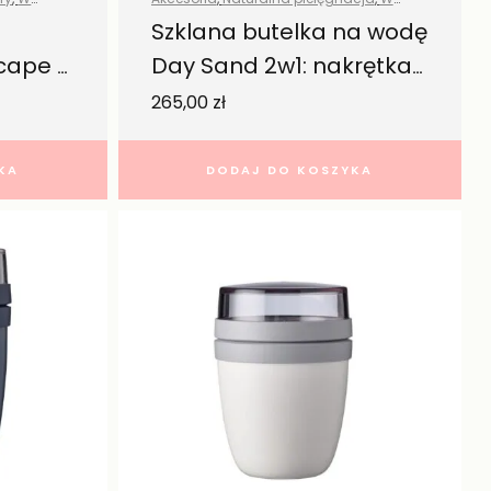
 produkty
plenerze
,
W podróży
,
Wszystkie produkty
Szklana butelka na wodę
scape –
Day Sand 2w1: nakrętka
+ rurka 600ml – Bink
265,00
zł
KA
DODAJ DO KOSZYKA