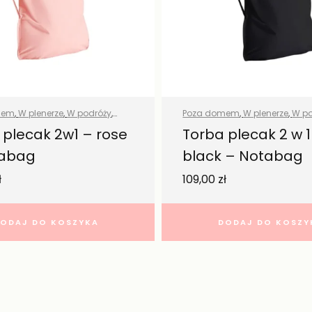
mem
,
W plenerze
,
W podróży
,
Poza domem
,
W plenerze
,
W po
 produkty
Wszystkie produkty
 plecak 2w1 – rose
Torba plecak 2 w 1
tabag
black – Notabag
ł
109,00
zł
ODAJ DO KOSZYKA
DODAJ DO KOSZY