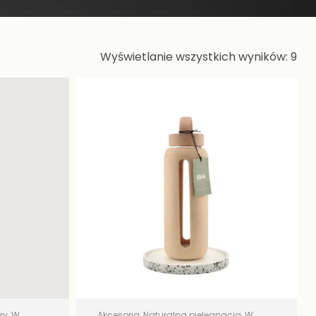
Wyświetlanie wszystkich wyników: 9
ry
,
W
Akcesoria
,
Naturalna pielęgnacja
,
W