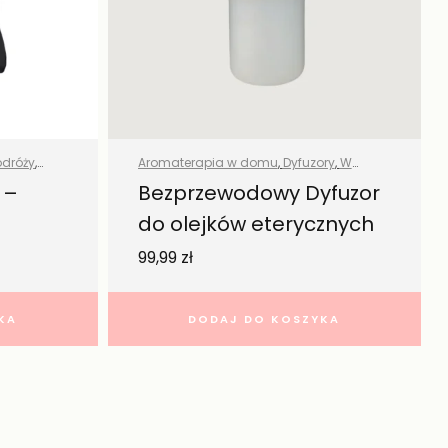
dróży
,
Aromaterapia w domu
,
Dyfuzory
,
W
podróży
,
Wszystkie produkty
 –
Bezprzewodowy Dyfuzor
do olejków eterycznych
99,99
zł
KA
DODAJ DO KOSZYKA