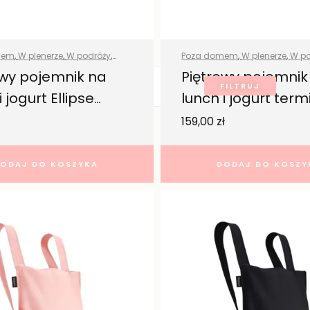
mem
,
W plenerze
,
W podróży
,
Poza domem
,
W plenerze
,
W po
 produkty
Wszystkie produkty
owy pojemnik na
Piętrowy pojemnik
FILTRUJ
i jogurt Ellipse
lunch i jogurt term
zielony 700 ml – Mepal
Ellipse granatowy 700 ml
159,00
zł
– Mepal
ODAJ DO KOSZYKA
DODAJ DO KOSZY