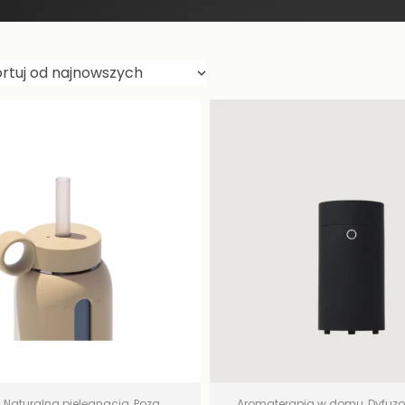
,
Naturalna pielęgnacja
,
Poza
Aromaterapia w domu
,
Dyfuzo