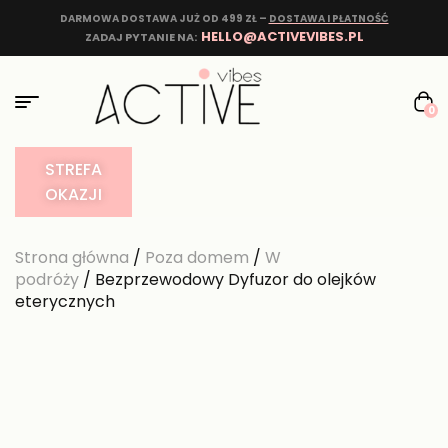
DARMOWA DOSTAWA JUŻ OD 499 ZŁ –
DOSTAWA I PŁATNOŚĆ
HELLO@ACTIVEVIBES.PL
ZADAJ PYTANIE NA:
0
STREFA
OKAZJI
Strona główna
/
Poza domem
/
W
podróży
/ Bezprzewodowy Dyfuzor do olejków
eterycznych