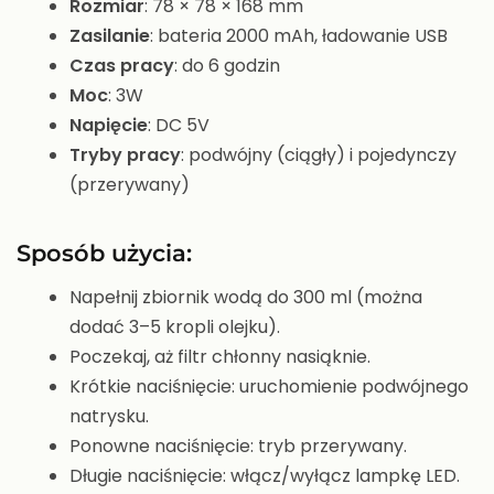
Rozmiar
: 78 × 78 × 168 mm
Zasilanie
: bateria 2000 mAh, ładowanie USB
Czas pracy
: do 6 godzin
Moc
: 3W
Napięcie
: DC 5V
Tryby pracy
: podwójny (ciągły) i pojedynczy
(przerywany)
Sposób użycia:
Napełnij zbiornik wodą do 300 ml (można
dodać 3–5 kropli olejku).
Poczekaj, aż filtr chłonny nasiąknie.
Krótkie naciśnięcie: uruchomienie podwójnego
natrysku.
Ponowne naciśnięcie: tryb przerywany.
Długie naciśnięcie: włącz/wyłącz lampkę LED.