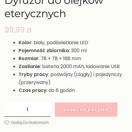
Dyfuzor do olejków
eterycznych
99,99
zł
Kolor
: biały, podświetlanie LED
Pojemność zbiornika
: 300 ml
Rozmiar
: 78 × 78 × 168 mm
Zasilanie
: bateria 2000 mAh, ładowanie USB
Tryby pracy
: podwójny (ciągły) i pojedynczy
(przerywany)
Czas pracy
: do 6 godzin
DODAJ DO KOSZYKA
Dodaj Do Ulubionych