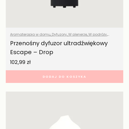
Aromaterapia w domu
,
Dyfuzory
,
W plenerze
,
W podróży
,
Wszystkie produkty
Przenośny dyfuzor ultradźwiękowy
Escape – Drop
102,99
zł
DODAJ DO KOSZYKA