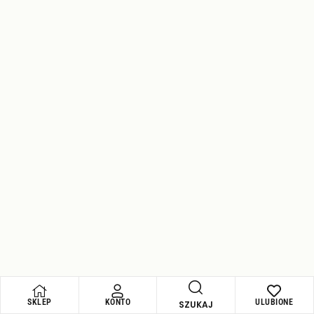
Owoce i orzechy w czekoladzie
,
Świadome przekąski
,
Wszystkie produkty
Śliwki w ciemnej czekoladzie BIO 70g
– Cocoa
16,90
zł
DODAJ DO KOSZYKA
SKLEP
KONTO
ULUBIONE
SZUKAJ