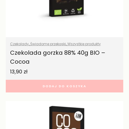
Czekolady
,
Świadome przekąski
,
Wszystkie produkty
Czekolada gorzka 88% 40g BIO –
Cocoa
13,90
zł
DODAJ DO KOSZYKA