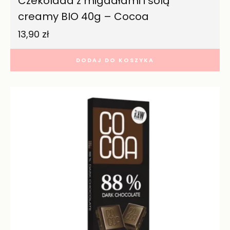
Czekolada z migdałami i solą
creamy BIO 40g – Cocoa
13,90
zł
DODAJ DO KOSZYKA