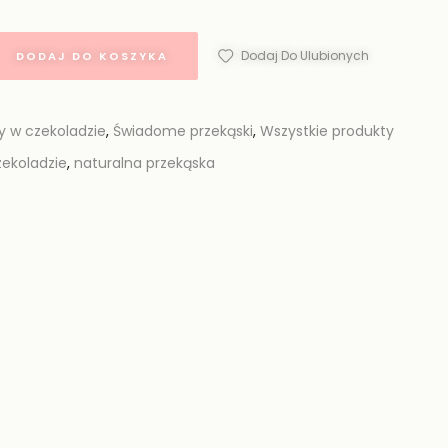
Dodaj Do Ulubionych
DODAJ DO KOSZYKA
y w czekoladzie
,
Świadome przekąski
,
Wszystkie produkty
ekoladzie
,
naturalna przekąska