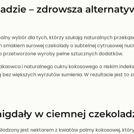
adzie – zdrowsza alternaty
alny wybór dla tych, którzy szukają naturalnych przekąse
 smakiem surowej czekolady o subtelnej cytrusowej nucie
 po przetworzone wyroby pełne sztucznych dodatków.
akaowca i naturalnego cukru kokosowego o niskim indeksi
 bez większych wyrzutów sumienia. W rezultacie jest to z
igdały w ciemnej czekolad
. Słodzony jest nektarem z kwiatów palmy kokosowej, kt