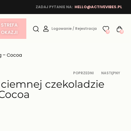
HELLO@ACTIVEVIBES.PL
ZADAJ PYTANIE NA:
STREFA
Logowanie / Rejestracja
OKAZJI
0
0
0g – Cocoa
POPRZEDNI
NASTĘPNY
 ciemnej czekoladzie
 Cocoa
15,90
12,90
zł
zł