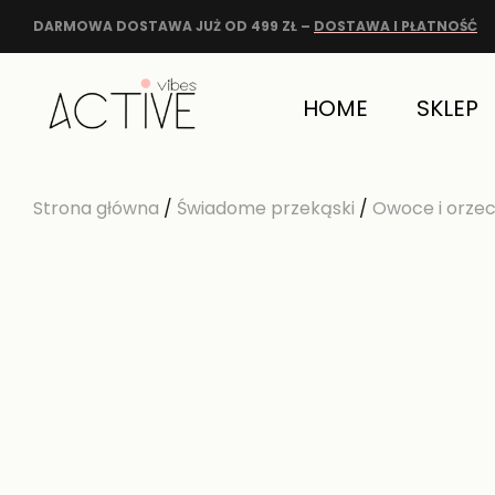
DARMOWA DOSTAWA JUŻ OD 499 ZŁ –
DOSTAWA I PŁATNOŚĆ
HOME
SKLEP
Strona główna
/
Świadome przekąski
/
Owoce i orzec