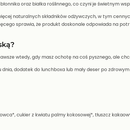
onnika oraz białka roślinnego, co czyni je świetnym wsp
cej naturalnych składników odżywczych, w tym cennych p
cego sprawia, że produkt doskonale odpowiada na potrz
ąską?
e zawsze wtedy, gdy masz ochotę na coś pysznego, ale 
 dnia, dodatek do lunchboxa lub mały deser po zdrowym 
owca*, cukier z kwiatu palmy kokosowej*, tłuszcz kaka