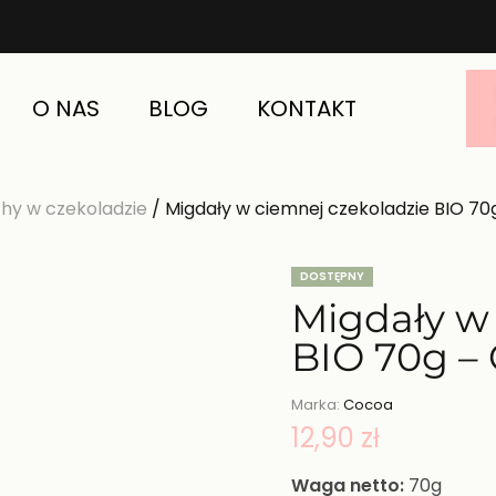
O NAS
BLOG
KONTAKT
hy w czekoladzie
/ Migdały w ciemnej czekoladzie BIO 7
DOSTĘPNY
Migdały w
BIO 70g –
Marka:
Cocoa
12,90
zł
Waga netto:
70g