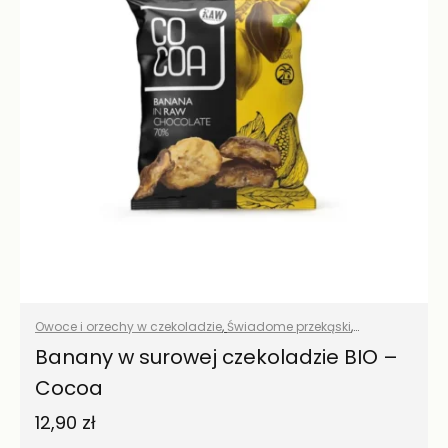
Owoce i orzechy w czekoladzie
,
Świadome przekąski
,
Wszystkie produkty
Banany w surowej czekoladzie BIO –
Cocoa
12,90
zł