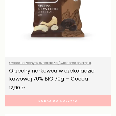
Owoce i orzechy w czekoladzie
,
Świadome przekąski
,
Wszystkie produkty
Orzechy nerkowca w czekoladzie
kawowej 70% BIO 70g – Cocoa
12,90
zł
DODAJ DO KOSZYKA