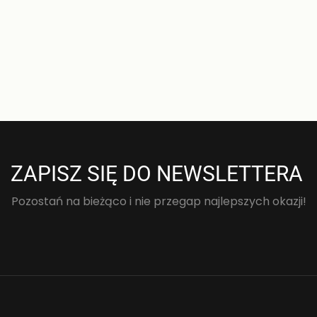
ciała gold PDM3134I – HMS
199,00
zł
DODAJ DO KOSZYKA
ZAPISZ SIĘ DO NEWSLETTERA
Pozostań na bieżąco i nie przegap najlepszych okazji!