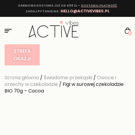
DARMOWA DOSTAWA JUŻ OD 499 ZŁ –
DOSTAWA I PŁATNOŚĆ
HELLO@ACTIVEVIBES.PL
ZADAJ PYTANIE NA:
0
STREFA
OKAZJI
Strona główna
/
Świadome przekąski
/
Owoce i
orzechy w czekoladzie
/ Figi w surowej czekoladzie
BIO 70g – Cocoa