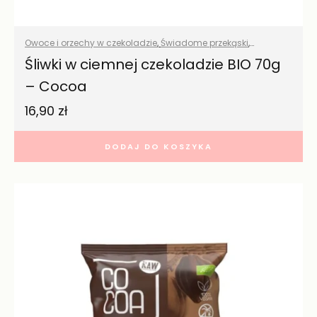
Owoce i orzechy w czekoladzie
,
Świadome przekąski
,
Wszystkie produkty
Śliwki w ciemnej czekoladzie BIO 70g
– Cocoa
16,90
zł
DODAJ DO KOSZYKA