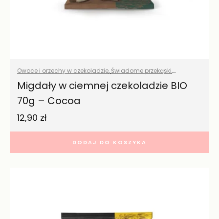
Owoce i orzechy w czekoladzie
,
Świadome przekąski
,
Wszystkie produkty
Migdały w ciemnej czekoladzie BIO
70g – Cocoa
12,90
zł
DODAJ DO KOSZYKA