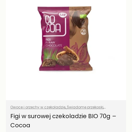
Owoce i orzechy w czekoladzie
,
Świadome przekąski
,
Wszystkie produkty
Figi w surowej czekoladzie BIO 70g –
Cocoa