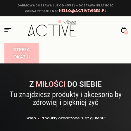
DARMOWA DOSTAWA JUŻ OD 499 ZŁ –
DOSTAWA I PŁATNOŚĆ
HELLO@ACTIVEVIBES.PL
ZADAJ PYTANIE NA:
0
STREFA
OKAZJI
Z
MIŁOŚCI
DO SIEBIE
Tu znajdziesz produkty i akcesoria by
zdrowiej i piękniej żyć
Sklep
›
Produkty oznaczone “Bez glutenu”