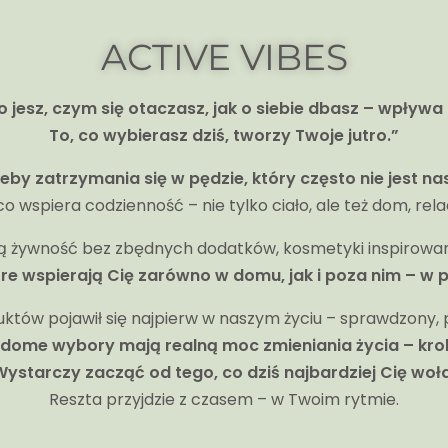
ACTIVE VIBES
 jesz, czym się otaczasz, jak o siebie dbasz – wpływa na
To, co wybierasz dziś, tworzy Twoje jutro.”
zeby zatrzymania się w pędzie, który często nie jest n
co wspiera codzienność – nie tylko ciało, ale też dom, rel
wą żywność bez zbędnych dodatków, kosmetyki inspirowa
óre wspierają Cię zarówno w domu, jak i poza nim – w 
któw pojawił się najpierw w naszym życiu – sprawdzony, p
dome wybory mają realną moc zmieniania życia – kro
Wystarczy zacząć od tego, co dziś najbardziej Cię woła
Reszta przyjdzie z czasem – w Twoim rytmie.