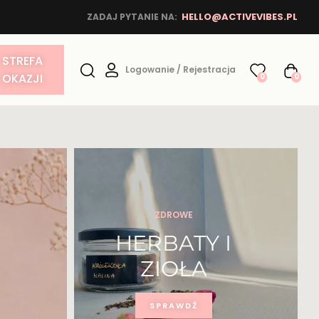
HELLO@ACTIVEVIBES.PL
ZADAJ PYTANIE NA:
STREFA
Logowanie / Rejestracja
OKAZJI
0
0
ZDROWE
HERBATY I
ZIOŁA
SPRAWDŹ