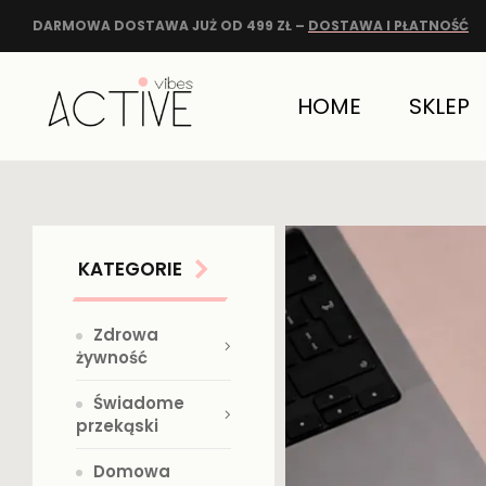
DARMOWA DOSTAWA JUŻ OD 499 ZŁ –
DOSTAWA I PŁATNOŚĆ
HOME
SKLEP
KATEGORIE
Zdrowa
żywność
Świadome
przekąski
Domowa