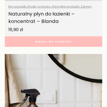
Eko porządki
,
Środki czystości
,
Wszystkie produkty
,
Zdrowy
dom
Naturalny płyn do łazienki –
koncentrat – Blanda
15,90
zł
DODAJ DO KOSZYKA