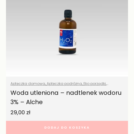
Apteczka domowa
,
Apteczka podróżna
,
Eko porządki
,
Naturalna pielęgnacja
,
Pielęgnaja jamy ustnej
,
Pranie
,
Środki
Woda utleniona – nadtlenek wodoru
czystości
,
Wszystkie produkty
,
Zdrowy dom
3% – Alche
29,00
zł
DODAJ DO KOSZYKA