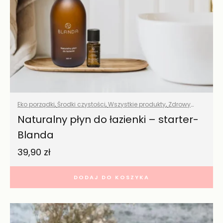
Eko porządki
,
Środki czystości
,
Wszystkie produkty
,
Zdrowy
dom
Naturalny płyn do łazienki – starter-
Blanda
39,90
zł
DODAJ DO KOSZYKA