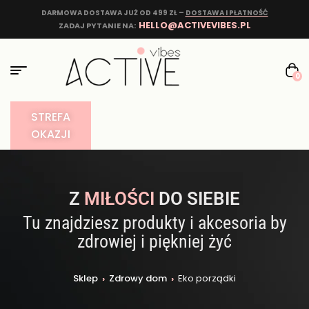
DARMOWA DOSTAWA JUŻ OD 499 ZŁ –
DOSTAWA I PŁATNOŚĆ
HELLO@ACTIVEVIBES.PL
ZADAJ PYTANIE NA:
0
STREFA
OKAZJI
Z
MIŁOŚCI
DO SIEBIE
Tu znajdziesz produkty i akcesoria by
zdrowiej i piękniej żyć
Sklep
›
Zdrowy dom
›
Eko porządki