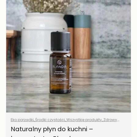
Eko porządki
,
Środki czystości
,
Wszystkie produkty
,
Zdrowy
dom
Naturalny płyn do kuchni –