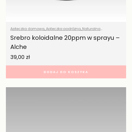
Apteczka domowa
,
Apteczka podróżna
,
Naturalna
pielęgnacja
,
Pielęgnacja twarzy
,
Pielęgnaja jamy ustnej
,
Srebro koloidalne 20ppm w sprayu –
Środki czystości
,
Wszystkie produkty
Alche
39,00
zł
DODAJ DO KOSZYKA