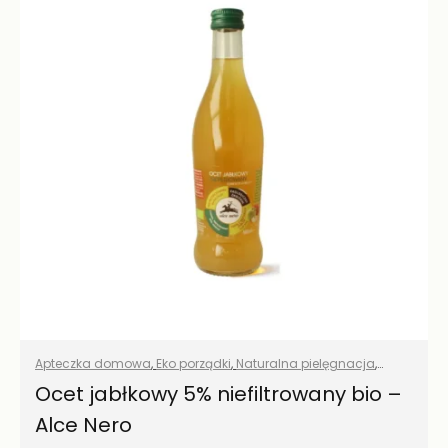
Apteczka domowa
,
Eko porządki
,
Naturalna pielęgnacja
,
Naturalne suplementy
,
Pielęgnacja włosów
,
Pranie
,
Przyprawy i
Ocet jabłkowy 5% niefiltrowany bio –
zioła
,
Środki czystości
,
Suplementacja podstawowa
,
Alce Nero
Wszystkie produkty
,
Zdrowa żywność
,
Zdrowy dom