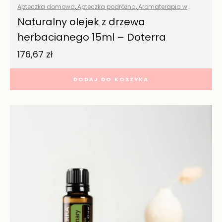
Apteczka domowa
,
Apteczka podróżna
,
Aromaterapia w
domu
,
Eko porządki
,
Olejki eteryczne naturalne
,
Środki
Naturalny olejek z drzewa
czystości
,
Wszystkie produkty
,
Zdrowy dom
herbacianego 15ml – Doterra
176,67
zł
DODAJ DO KOSZYKA