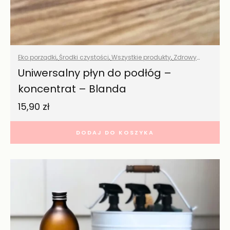
Eko porządki
,
Środki czystości
,
Wszystkie produkty
,
Zdrowy
dom
Uniwersalny płyn do podłóg –
koncentrat – Blanda
15,90
zł
DODAJ DO KOSZYKA