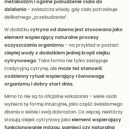
metabolizm i ogólne pobudzenie ciała do
działania
– zwłaszcza wtedy, gdy ciało potrzebuje
delikatnego „przebudzenia”.
W dodatku
cytryna od dawna jest stosowana jako
element wspierający naturalne procesy
oczyszczania organizmu
– na przykład w postaci
ciepłej wody z dodatkiem jednej kropli olejku
cytrynowego
. Taka forma nie tylko zastępuje
tradycyjną cytrynę, ale
może też stanowić
codzienny rytuał wspierający równowagę
organizmu i dobry start dnia.
Mimo to nie są to oficjalne wskazania – wiele osób
wybiera tę formę intuicyjnie, jako część świadomego
dbania o siebie i swój dobrostan. Co więcej, niektórzy
stosują olejek cytrynowy jako
element wspierający
funkcjonowanie mózgu, pamięci czy naturalną