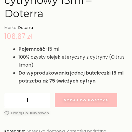
cytrynowy 15ml –
Doterra
Marka:
Doterra
106,67
zł
Pojemność:
15 ml
100% czysty olejek eteryczny z cytryny (Citrus
limon)
Do wyprodukowania jednej buteleczki 15 ml
potrzeba aż
75 świeżych cytryn
.
DODAJ DO KOSZYKA
Dodaj Do Ulubionych
Kategorie:
Apteczka domowa
,
Apteczka podróżna
,