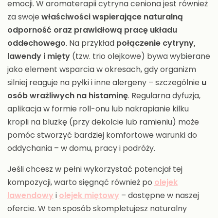
emocji. W aromaterapii cytryna ceniona jest również
za swoje
właściwości wspierające naturalną
odporność oraz prawidłową pracę układu
oddechowego
. Na przykład
połączenie cytryny,
lawendy i mięty
(tzw. trio olejkowe) bywa wybierane
jako element wsparcia w okresach, gdy organizm
silniej reaguje na pyłki i inne alergeny – szczególnie
u
osób wrażliwych na histaminę
. Regularna dyfuzja,
aplikacja w formie roll-onu lub nakrapianie kilku
kropli na bluzkę (przy dekolcie lub ramieniu) może
pomóc stworzyć bardziej komfortowe warunki do
oddychania – w domu, pracy i podróży.
Jeśli chcesz w pełni wykorzystać potencjał tej
kompozycji, warto sięgnąć również po
olejek
lawendowy
i
olejek
miętowy
– dostępne w naszej
ofercie. W ten sposób skompletujesz naturalny