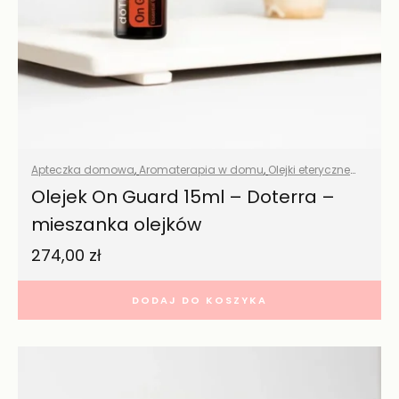
Apteczka domowa
,
Aromaterapia w domu
,
Olejki eteryczne
naturalne
,
Wszystkie produkty
Olejek On Guard 15ml – Doterra –
mieszanka olejków
274,00
zł
DODAJ DO KOSZYKA