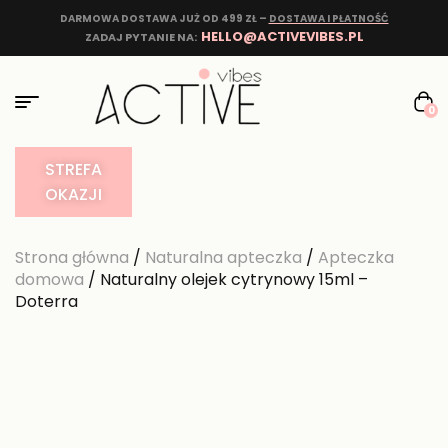
DARMOWA DOSTAWA JUŻ OD 499 ZŁ –
DOSTAWA I PŁATNOŚĆ
HELLO@ACTIVEVIBES.PL
ZADAJ PYTANIE NA:
0
STREFA
OKAZJI
Strona główna
/
Naturalna apteczka
/
Apteczka
domowa
/ Naturalny olejek cytrynowy 15ml –
Doterra