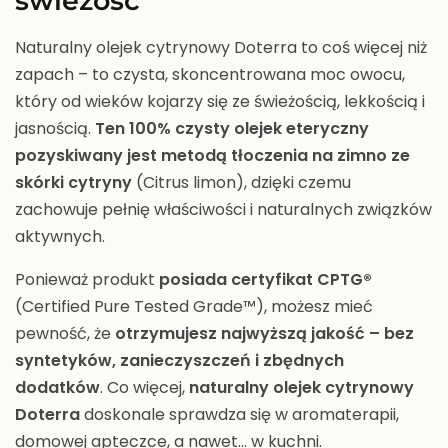
świeżość
Naturalny olejek cytrynowy Doterra to coś więcej niż
zapach – to czysta, skoncentrowana moc owocu,
który od wieków kojarzy się ze świeżością, lekkością i
jasnością.
Ten 100% czysty olejek eteryczny
pozyskiwany jest metodą tłoczenia na zimno ze
skórki cytryny
(Citrus limon), dzięki czemu
zachowuje pełnię właściwości i naturalnych związków
aktywnych.
Ponieważ produkt
posiada certyfikat CPTG®
(Certified Pure Tested Grade™), możesz mieć
pewność, że
otrzymujesz najwyższą jakość – bez
syntetyków, zanieczyszczeń i zbędnych
dodatków
. Co więcej,
naturalny olejek cytrynowy
Doterra
doskonale sprawdza się w aromaterapii,
domowej apteczce, a nawet… w kuchni.