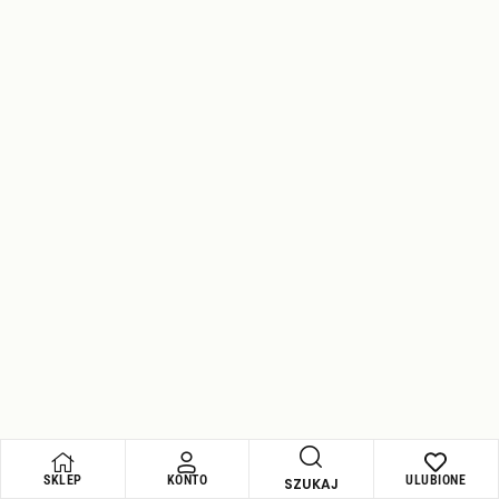
produkty
Olejek Citronella 15ml – Doterra
148,00
zł
DODAJ DO KOSZYKA
SKLEP
KONTO
ULUBIONE
SZUKAJ