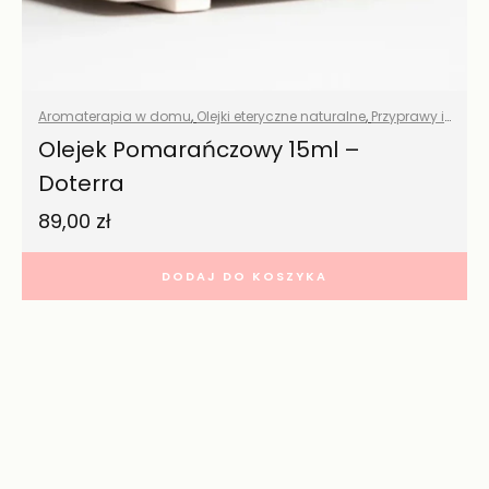
Aromaterapia w domu
,
Olejki eteryczne naturalne
,
Przyprawy i
zioła
,
Wszystkie produkty
Olejek Pomarańczowy 15ml –
Doterra
89,00
zł
DODAJ DO KOSZYKA