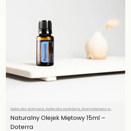
Apteczka domowa
,
Apteczka podróżna
,
Aromaterapia w
domu
,
Olejki eteryczne naturalne
,
Pielęgnaja jamy ustnej
,
Naturalny Olejek Miętowy 15ml –
Przyprawy i zioła
,
Wszystkie produkty
Doterra