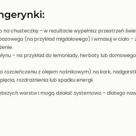
ngerynki:
b na chusteczkę – w rezultacie wypełnisz przestrzeń śwież
u bazowego (na przykład migdałowego) i wmasuj w ciało –
żenie.
 płynu – na przykład do lemoniady, herbaty lub domowego
o rozcieńczeniu z olejem nośnikowym) na kark, nadgarstki
ęcia, rozdrażnienia lub spadku energii.
ębszych warstw i mogą działać systemowo – dlatego nawe