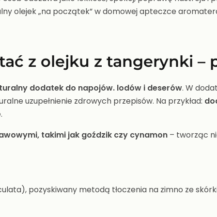
idealny olejek „na początek” w domowej apteczce aromate
tać z olejku z tangerynki –
aturalny dodatek do napojów. lodów i deserów
. W doda
ralne uzupełnienie zdrowych przepisów. Na przykład:
dod
.
rawowymi, takimi jak goździk czy cynamon
– tworząc ni
ticulata), pozyskiwany metodą tłoczenia na zimno ze skórk