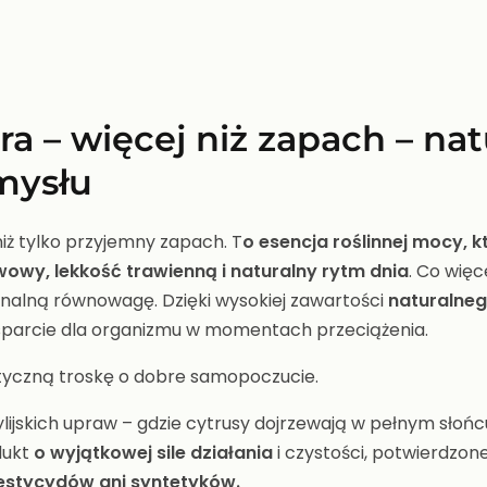
ra – więcej niż zapach – na
umysłu
niż tylko przyjemny zapach. T
o esencja roślinnej mocy, 
wowy, lekkość trawienną i naturalny rytm dnia
. Co więc
jonalną równowagę. Dzięki wysokiej zawartości
naturalne
 wsparcie dla organizmu w momentach przeciążenia.
styczną troskę o dobre samopoczucie.
jskich upraw – gdzie cytrusy dojrzewają w pełnym słońc
dukt
o
wyjątkowej sile działania
i czystości, potwierdzo
pestycydów ani syntetyków.