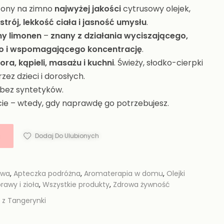
czony na zimno
najwyżej jakości
cytrusowy olejek,
trój, lekkość ciała i jasność umysłu
.
ny limonen
–
znany z działania wyciszającego,
o i wspomagającego koncentrację
.
ora, kąpieli, masażu i kuchni
. Świeży, słodko-cierpki
zez dzieci i dorosłych.
bez syntetyków.
ie – wtedy, gdy naprawdę go potrzebujesz.
Dodaj Do Ulubionych
owa
,
Apteczka podróżna
,
Aromaterapia w domu
,
Olejki
rawy i zioła
,
Wszystkie produkty
,
Zdrowa żywność
k z Tangerynki