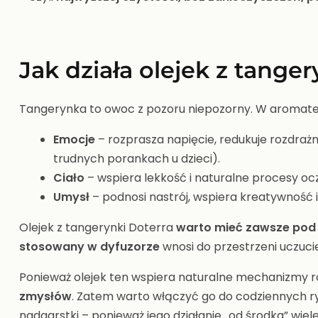
Jak działa olejek z tange
Tangerynka to owoc z pozoru niepozorny. W aromaterapi
Emocje
– rozprasza napięcie, redukuje rozdrażn
trudnych porankach u dzieci).
Ciało
– wspiera lekkość i naturalne procesy oc
Umysł
– podnosi nastrój, wspiera kreatywność i 
Olejek z tangerynki Doterra
warto mieć zawsze pod 
stosowany w dyfuzorze
wnosi do przestrzeni uczucie
Ponieważ olejek ten wspiera naturalne mechanizmy r
zmysłów
. Zatem warto włączyć go do codziennych ry
nadgarstki – ponieważ jego działanie „od środka” wiel