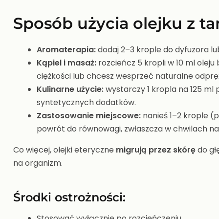
Sposób użycia olejku z ta
Aromaterapia:
dodaj 2–3 krople do dyfuzora lu
Kąpiel i masaż:
rozcieńcz 5 kropli w 10 ml olej
ciężkości lub chcesz wesprzeć naturalne odprę
Kulinarne użycie:
wystarczy 1 kropla na 125 ml
syntetycznych dodatków.
Zastosowanie miejscowe:
nanieś 1–2 krople (p
powrót do równowagi, zwłaszcza w chwilach napi
Co więcej, olejki eteryczne
migrują przez skórę
do gł
na organizm.
Środki ostrożności:
Stosować wyłącznie po rozcieńczeniu.