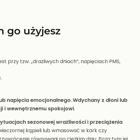
m go użyjesz
t przy tzw. „drażliwych dniach”, napięciach PMS,
.
lub napięcia emocjonalnego
.
Wdychany z dłoni lub
ji i wewnętrznemu spokojowi
.
ytuacjach sezonowej wrażliwości i przeciążenia
wieczornej kąpieli lub wmasować w kark czy
przywrócenie równowagi po ciężkim dniu. Poza tym jej