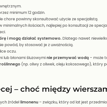
wewnętrznym.
przez minimum 12 godzin.
e chore powinny skonsultować użycie ze specjalistą.
 minimalnych ilościach, najlepiej po konsultacji ze specjal
ci.
skórę i mogą działać systemowo.
Dlatego nawet niewielk
nie powód, by stosować je z uważnością.
ice oczu.
i lub błonami śluzowymi
nie przemywać wodą
– może t
 roślinnego
(np. oliwy z oliwek, oleju kokosowego), który 
ięcej – choć między wiersza
nych źródeł
limonenu
– związku, który od lat jest przed