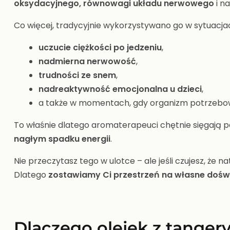
oksydacyjnego, równowagi układu nerwowego
i n
Co więcej, tradycyjnie wykorzystywano go w sytuacjac
uczucie ciężkości po jedzeniu
,
nadmierna nerwowość
,
trudności ze snem
,
nadreaktywność emocjonalna u dzieci
,
a także w momentach, gdy organizm potrzebow
To właśnie dlatego aromaterapeuci chętnie sięgają po
nagłym spadku energii
.
Nie przeczytasz tego w ulotce – ale jeśli czujesz, że 
Dlatego
zostawiamy Ci przestrzeń na własne doświa
Dlaczego olejek z tangery