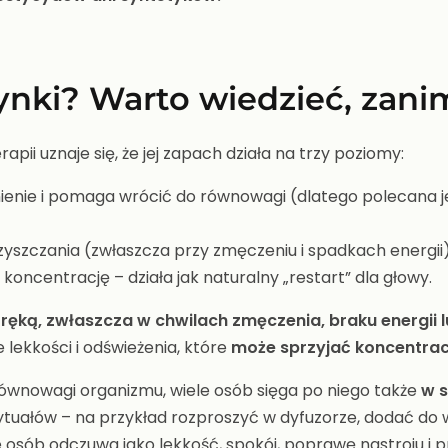
rynki? Warto wiedzieć, zani
i uznaje się, że jej zapach działa na trzy poziomy:
ienie i pomaga wrócić do równowagi (dlatego polecana jes
zyszczania (zwłaszcza przy zmęczeniu i spadkach energii)
koncentrację – działa jak naturalny „restart” dla głowy.
ręką, zwłaszcza w chwilach zmęczenia, braku energii 
 lekkości i odświeżenia, które
może sprzyjać koncentrac
ównowagi organizmu, wiele osób sięga po niego także
w s
tuałów – na przykład rozproszyć w dyfuzorze, dodać do 
e osób odczuwa jako lekkość, spokój, poprawę nastroju i 