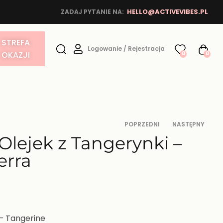
HELLO@ACTIVEVIBES.PL
ZADAJ PYTANIE NA:
STREFA
Logowanie / Rejestracja
OKAZJI
0
0
POPRZEDNI
NASTĘPNY
Olejek z Tangerynki –
erra
36,00
36,67
zł
zł
– Tangerine