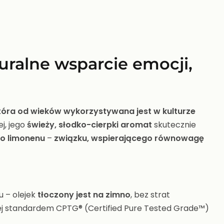
turalne wsparcie emocji,
która od wieków wykorzystywana jest w kulturze
ej, jego
świeży, słodko-cierpki aromat
skutecznie
go
limonenu
–
związku, wspierającego równowagę
u – olejek
tłoczony jest na zimno
, bez strat
nej standardem CPTG® (Certified Pure Tested Grade™)