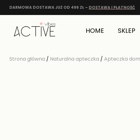
DARMOWA DOSTAWA JUŻ OD 499 ZŁ –
DOSTAWA I PŁATNOŚĆ
HOME
SKLEP
Strona główna
/
Naturalna apteczka
/
Apteczka do