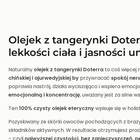
Olejek z tangerynki Doter
lekkości ciała i jasności 
Naturalny
olejek z tangerynki Doterra
to coś więcej 
chińskiej i ajurwedyjskiej by
przywracać
spokój ner
poprawia nastrój, działa wyciszająco i wspiera emoc
emocjonalną i koncentrację
, uważany jest za silne
Ten
100% czysty olejek eteryczny
wpisuje się w holi
Pozyskiwany ze skórki owoców pochodzących z brazyli
składników aktywnych. W rezultacie otrzymujesz pro
– czyli
najwyższej czystości, bez zanieczyszczeń, 