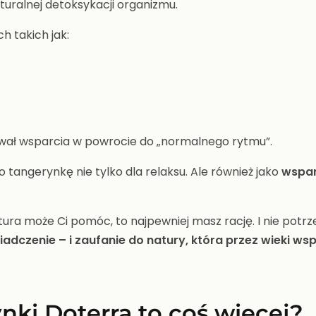
aturalnej detoksykacji organizmu.
h takich jak:
ał wsparcia w powrocie do „normalnego rytmu”.
 tangerynkę nie tylko dla relaksu. Ale również jako
wspar
natura może Ci pomóc, to najpewniej masz rację. I nie potr
dczenie – i zaufanie do natury, która przez wieki ws
nki Doterra to coś więcej?