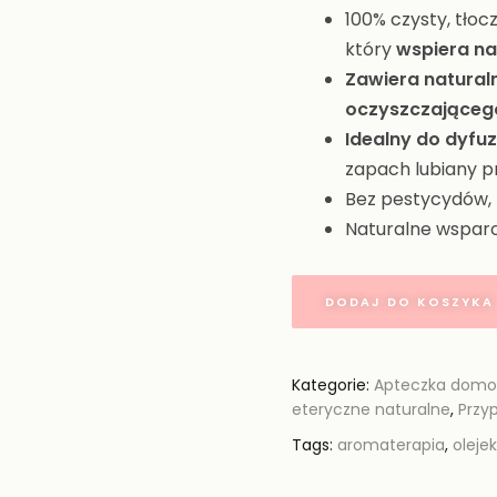
100% czysty, tło
który
wspiera nas
Zawiera natural
oczyszczająceg
Idealny do dyfuz
zapach lubiany pr
Bez pestycydów, 
Naturalne wsparc
DODAJ DO KOSZYKA
Kategorie:
Apteczka dom
eteryczne naturalne
,
Przyp
Tags:
aromaterapia
,
oleje