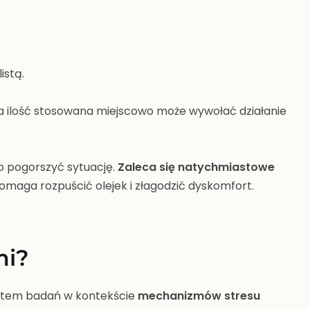
istą.
a ilość stosowana miejscowo może wywołać działanie
o pogorszyć sytuację.
Zaleca się natychmiastowe
pomaga rozpuścić olejek i złagodzić dyskomfort.
mi?
miotem badań w kontekście
mechanizmów stresu