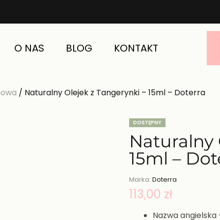
O NAS
BLOG
KONTAKT
mowa
/ Naturalny Olejek z Tangerynki – 15ml – Doterra
DOSTĘPNY
Naturalny 
15ml – Dot
Marka:
Doterra
113,00
zł
Nazwa angielska 