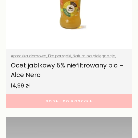
Apteczka domowa
,
Eko porządki
,
Naturalna pielęgnacja
,
Naturalne suplementy
,
Pielęgnacja włosów
,
Pranie
,
Przyprawy i
Ocet jabłkowy 5% niefiltrowany bio –
zioła
,
Środki czystości
,
Suplementacja podstawowa
,
Alce Nero
Wszystkie produkty
,
Zdrowa żywność
,
Zdrowy dom
14,99
zł
DODAJ DO KOSZYKA