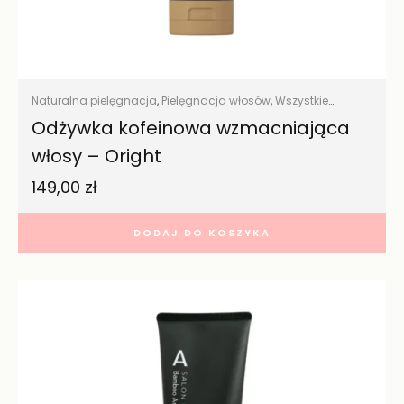
Naturalna pielęgnacja
,
Pielęgnacja włosów
,
Wszystkie
produkty
Odżywka kofeinowa wzmacniająca
włosy – Oright
149,00
zł
DODAJ DO KOSZYKA