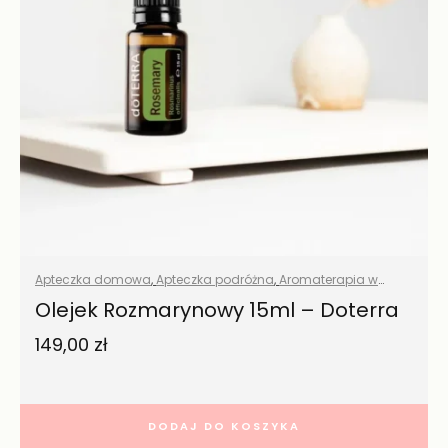
Apteczka domowa
,
Apteczka podróżna
,
Aromaterapia w
domu
,
Eko porządki
,
Naturalna pielęgnacja
,
Olejki eteryczne
Olejek Rozmarynowy 15ml – Doterra
naturalne
,
Pielęgnacja włosów
,
Pranie
,
Przyprawy i zioła
,
149,00
zł
Wszystkie produkty
,
Zdrowa żywność
,
Zdrowy dom
DODAJ DO KOSZYKA