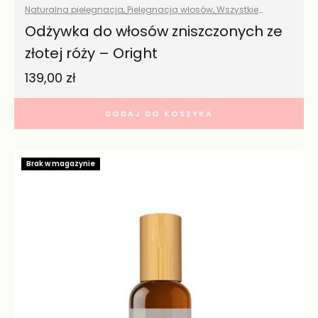
Naturalna pielęgnacja
,
Pielęgnacja włosów
,
Wszystkie
produkty
Odżywka do włosów zniszczonych ze
złotej róży – Oright
139,00
zł
DODAJ DO KOSZYKA
Brak w magazynie