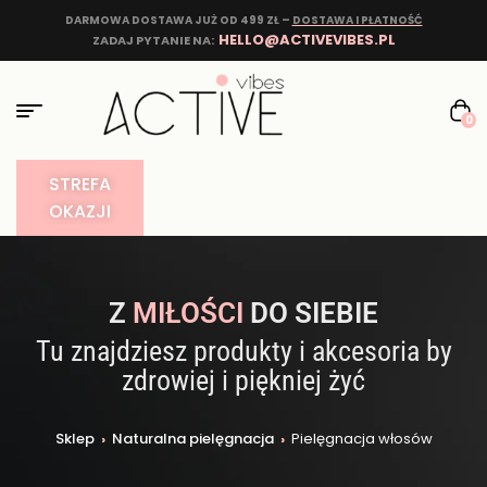
DARMOWA DOSTAWA JUŻ OD 499 ZŁ –
DOSTAWA I PŁATNOŚĆ
HELLO@ACTIVEVIBES.PL
ZADAJ PYTANIE NA:
0
STREFA
OKAZJI
Z
MIŁOŚCI
DO SIEBIE
Tu znajdziesz produkty i akcesoria by
zdrowiej i piękniej żyć
Sklep
›
Naturalna pielęgnacja
›
Pielęgnacja włosów