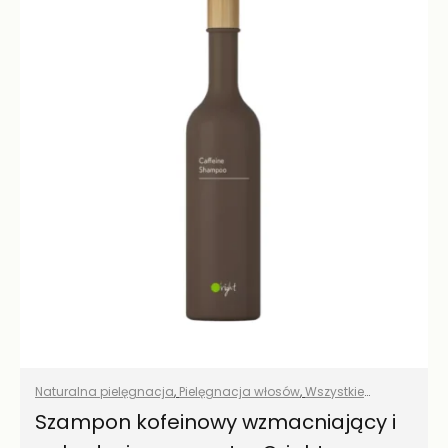
Naturalna pielęgnacja
,
Pielęgnacja włosów
,
Wszystkie
produkty
Szampon kofeinowy wzmacniający i