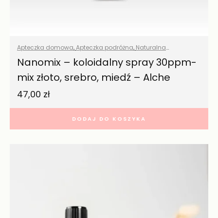
Apteczka domowa
,
Apteczka podróżna
,
Naturalna
pielęgnacja
,
Pielęgnacja twarzy
,
Pielęgnacja włosów
,
Nanomix – koloidalny spray 30ppm-
Wszystkie produkty
mix złoto, srebro, miedź – Alche
47,00
zł
DODAJ DO KOSZYKA