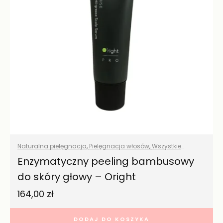
Naturalna pielęgnacja
,
Pielęgnacja włosów
,
Wszystkie
produkty
Enzymatyczny peeling bambusowy
do skóry głowy – Oright
164,00
zł
DODAJ DO KOSZYKA