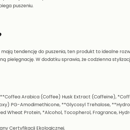
biega puszeniu.
?
 mają tendencję do puszenia, ten produkt to idealne rozw
ną pielęgnację. W dodatku sprawia, że codzienna stylizacja 
***Coffea Arabica (Coffee) Husk Extract (Caffeine), *Coff
Alkoxy) PG-Amodimethicone, **Glycosyl Trehalose, **Hydr
ed Wheat Protein, *Alcohol, Tocopherol, Fragrance, Hydr
ny Certyfikacji Ekologicznej.