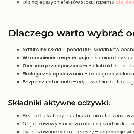
Dla najlepszych efektów stosuj razem z
olejkie
Dlaczego warto wybrać o
Naturalny skład
– ponad 89% składników pocho
Wzmocnienie i regeneracja
– kofeina i białko 
Ochrona przed puszeniem
– ekstrakt z canoli
Ekologiczne opakowanie
– biodegradowalne ma
Bezpieczna formuła
– odpowiednia dla każdego
Składniki aktywne odżywki:
Ekstrakt z kofeiny – pobudza mikrokrążenie, wz
Olejek kawowy – nawilża i chroni przed uszkodz
Hydrolizowane białko pszenicy – regeneruje wło