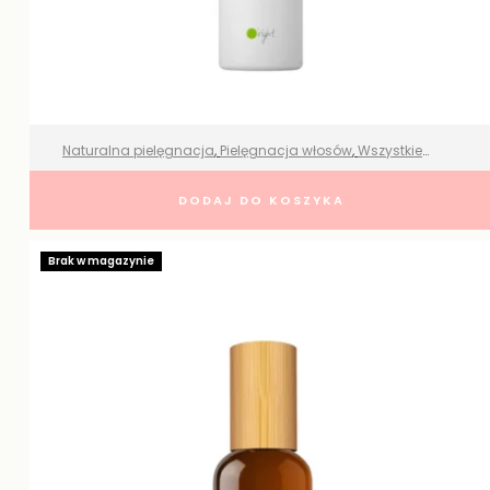
Naturalna pielęgnacja
,
Pielęgnacja włosów
,
Wszystkie
produkty
Szampon do włosów farbowanych z
DODAJ DO KOSZYKA
purpurową różą – Oright
149,00
zł
Brak w magazynie