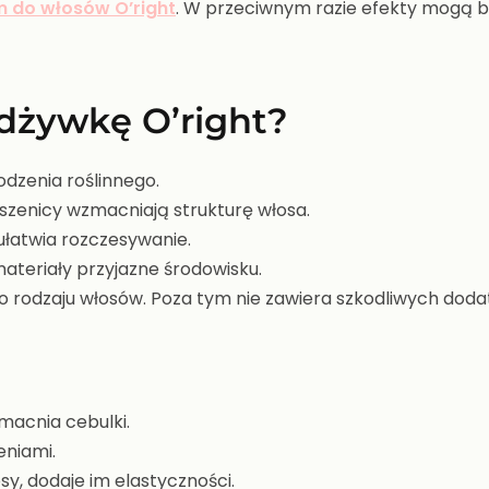
m do włosów O’right
. W przeciwnym razie efekty mogą b
dżywkę O’right?
dzenia roślinnego.
pszenicy wzmacniają strukturę włosa.
 ułatwia rozczesywanie.
teriały przyjazne środowisku.
 rodzaju włosów. Poza tym nie zawiera szkodliwych doda
macnia cebulki.
eniami.
sy, dodaje im elastyczności.