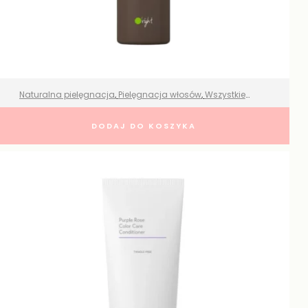
Naturalna pielęgnacja
,
Pielęgnacja włosów
,
Wszystkie
produkty
Szampon kofeinowy wzmacniający i
DODAJ DO KOSZYKA
pobudzający wzrost – Oright
165,00
zł