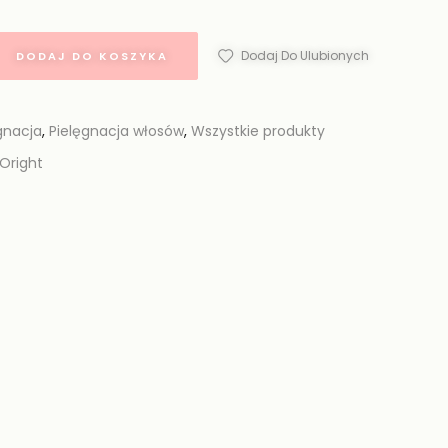
Dodaj Do Ulubionych
DODAJ DO KOSZYKA
gnacja
,
Pielęgnacja włosów
,
Wszystkie produkty
Oright