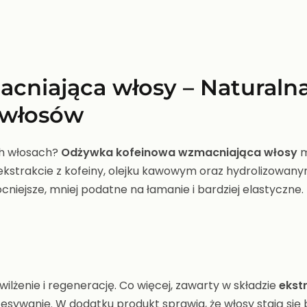
niająca włosy – Naturalna 
h włosów
ch włosach?
Odżywka kofeinowa wzmacniająca włosy
m
a ekstrakcie z kofeiny, olejku kawowym oraz hydrolizowa
cniejsze, mniej podatne na łamanie i bardziej elastyczne.
lżenie i regenerację. Co więcej, zawarty w składzie
ekstr
zesywanie. W dodatku produkt sprawia, że włosy stają się b