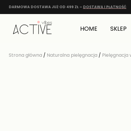
DARMOWA DOSTAWA JUŻ OD 499 ZŁ –
DOSTAWA I PŁATNOŚĆ
HOME
SKLEP
Strona główna
/
Naturalna pielęgnacja
/
Pielęgnacja