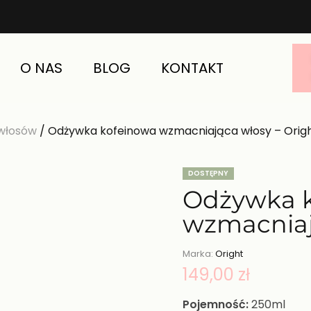
O NAS
BLOG
KONTAKT
 włosów
/ Odżywka kofeinowa wzmacniająca włosy – Orig
DOSTĘPNY
Odżywka 
wzmacniaj
Marka:
Oright
149,00
zł
Pojemność:
250ml