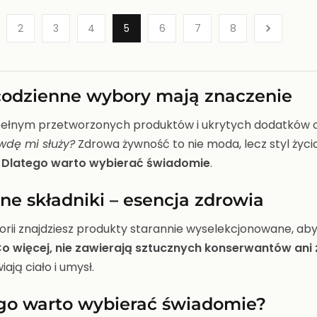
2
3
4
5
6
7
8
codzienne wybory mają znaczenie
pełnym przetworzonych produktów i ukrytych dodatków co
wdę mi służy?
Zdrowa żywność to nie moda, lecz styl życi
.
Dlatego warto wybierać świadomie
.
ne składniki – esencja zdrowia
orii znajdziesz produkty starannie wyselekcjonowane, ab
o więcej, nie zawierają sztucznych konserwantów an
ają ciało i umysł.
go warto wybierać świadomie?