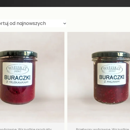
 wytrawne
,
Wszystkie produkty
,
Przetwory wytrawne
,
Wszystkie