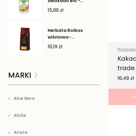
awokado Bio -
Lebensbaum
15,99
zł
Herbata Roibos
wiśniowo-
pomarańczowa -
16,19
zł
Przyprawy 
Cherry Gifts
Zdrowa ż
Kakao
trade
MARKI
16,49
zł
D
Alce Nero
Alche
Arista