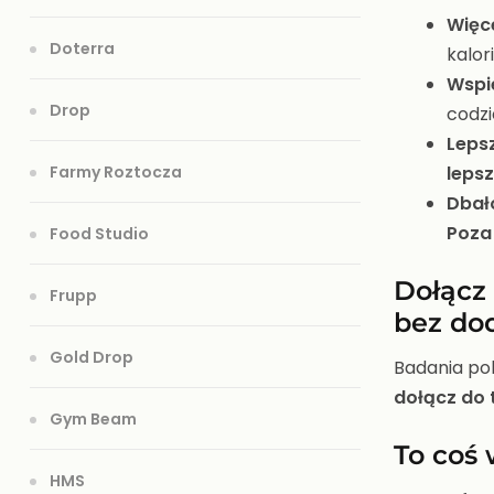
Więce
Doterra
kalori
Wspi
Drop
codz
Lepsz
Farmy Roztocza
leps
Dbał
Poza
Food Studio
Dołącz
Frupp
bez do
Gold Drop
Badania po
dołącz do t
Gym Beam
To coś 
HMS