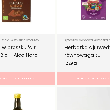
i zioła
,
Wszystkie produkty
,
Apteczka domowa
,
Apteczka 
ywność
Herbaty
,
Przyprawy i zioła
,
Wszy
 w proszku fair
Herbatka ajurwed
produkty
,
Zdrowa żywność
 Bio – Alce Nero
równowaga z
ashwagandhą ba
12,29
zł
bio – Yogi Tea
ODAJ DO KOSZYKA
DODAJ DO KOSZY