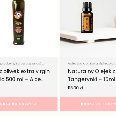
 produkty
,
Zdrowa żywność
,
Apteczka domowa
,
Apteczka 
uszcze
Aromaterapia w domu
,
Olejki 
z oliwek extra virgin
Naturalny Olejek z
naturalne
,
Przyprawy i zioła
,
Ws
ic 500 ml – Alce
Tangerynki – 15ml
produkty
,
Zdrowa żywność
Doterra
113,00
zł
ODAJ DO KOSZYKA
DODAJ DO KOSZY