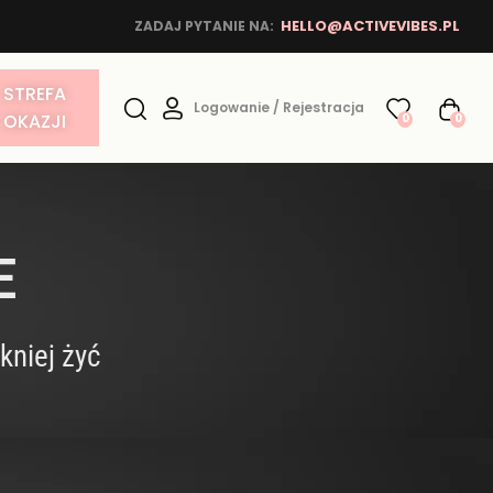
HELLO@ACTIVEVIBES.PL
ZADAJ PYTANIE NA:
STREFA
Logowanie / Rejestracja
OKAZJI
0
0
E
kniej żyć