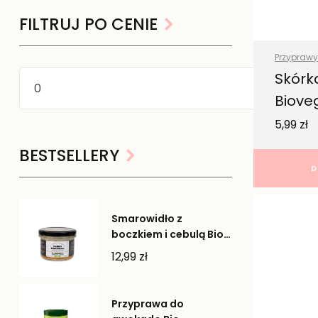
FILTRUJ PO CENIE
Przyprawy 
Zdrowa ż
Skórka
Biove
5,99
zł
BESTSELLERY
D
Smarowidło z
boczkiem i cebulą Bio -
Farmy Roztocza
12,99
zł
Przyprawa do