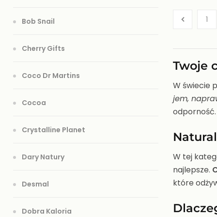
1
Bob Snail
Cherry Gifts
Twoje 
Coco Dr Martins
W świecie 
jem, napra
Cocoa
odporność
Crystalline Planet
Natural
W tej kateg
Dary Natury
najlepsze.
C
które odżywi
Desmal
Dlacze
Dobra Kaloria