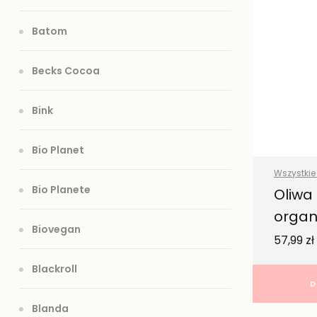
Batom
Becks Cocoa
Bink
Bio Planet
Wszystkie
Bio Planete
Zdrowe tł
Oliwa 
organ
Biovegan
Nero
57,99
zł
Blackroll
D
Blanda