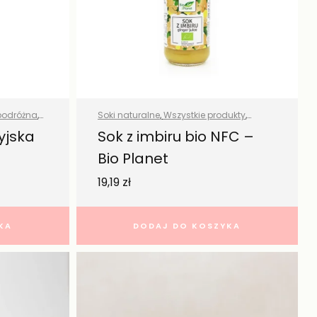
podróżna
,
Soki naturalne
,
Wszystkie produkty
,
stkie
Zdrowa żywność
yjska
Sok z imbiru bio NFC –
Bio Planet
lance
19,19
zł
KA
DODAJ DO KOSZYKA