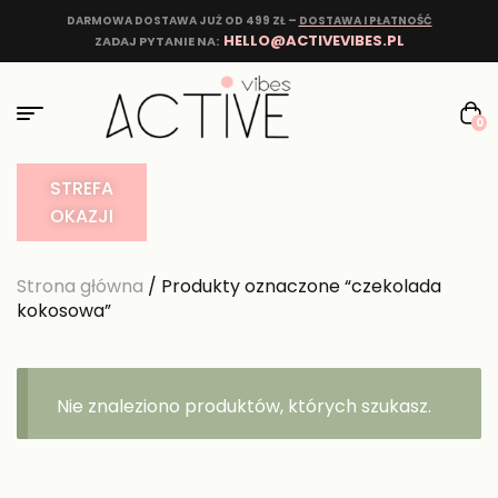
DARMOWA DOSTAWA JUŻ OD 499 ZŁ –
DOSTAWA I PŁATNOŚĆ
HELLO@ACTIVEVIBES.PL
ZADAJ PYTANIE NA:
0
STREFA
OKAZJI
Strona główna
/ Produkty oznaczone “czekolada
kokosowa”
Nie znaleziono produktów, których szukasz.