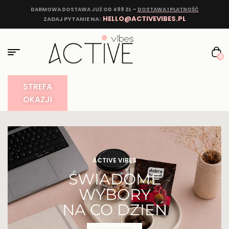
DARMOWA DOSTAWA JUŻ OD 499 ZŁ –
DOSTAWA I PŁATNOŚĆ
HELLO@ACTIVEVIBES.PL
ZADAJ PYTANIE NA:
0
STREFA
OKAZJI
ACTIVE VIBES
ŚWIADOME
WYBORY
NA CO DZIEŃ