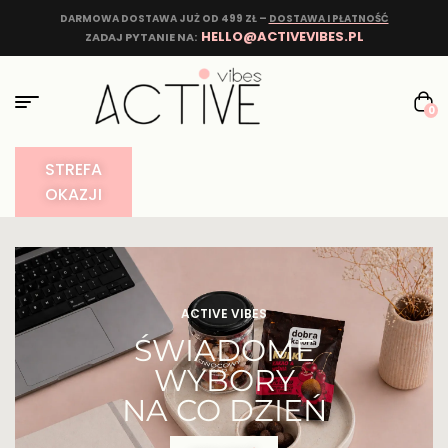
DARMOWA DOSTAWA JUŻ OD 499 ZŁ –
DOSTAWA I PŁATNOŚĆ
HELLO@ACTIVEVIBES.PL
ZADAJ PYTANIE NA:
0
STREFA
OKAZJI
ACTIVE VIBES
ŚWIADOME
WYBORY
NA CO DZIEŃ