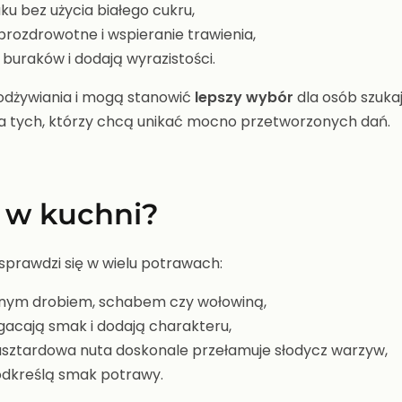
u bez użycia białego cukru,
prozdrowotne i wspieranie trawienia,
uraków i dodają wyrazistości.
o odżywiania i mogą stanowić
lepszy wybór
dla osób szuk
a tych, którzy chcą unikać mocno przetworzonych dań.
i w kuchni?
sprawdzi się w wielu potrawach:
zonym drobiem, schabem czy wołowiną,
acają smak i dodają charakteru,
sztardowa nuta doskonale przełamuje słodycz warzyw,
odkreślą smak potrawy.