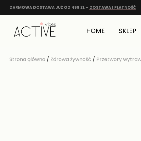
DARMOWA DOSTAWA JUŻ OD 499 ZŁ –
DOSTAWA I PŁATNOŚĆ
HOME
SKLEP
Strona główna
/
Zdrowa żywność
/
Przetwory wytra