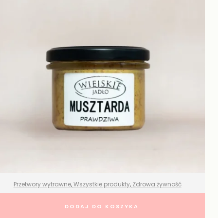
Przetwory wytrawne
,
Wszystkie produkty
,
Zdrowa żywność
Musztarda prawdziwa naturalna –
DODAJ DO KOSZYKA
Wiejskie Jadło