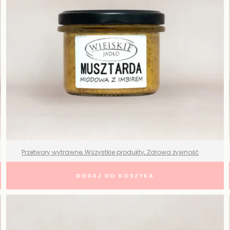
Przetwory wytrawne
,
Wszystkie produkty
,
Zdrowa żywność
Musztarda miodowa z imbirem –
DODAJ DO KOSZYKA
Wiejskie Jadło
13,99
zł