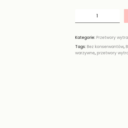
Kategorie:
Przetwory wytr
Tags:
Bez konserwantów
,
B
warzywne
,
przetwory wyt