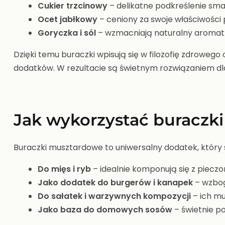
Cukier trzcinowy
– delikatne podkreślenie smak
Ocet jabłkowy
– ceniony za swoje właściwości 
Goryczka i sól
– wzmacniają naturalny aromat b
Dzięki temu buraczki wpisują się w filozofię zdroweg
dodatków. W rezultacie są świetnym rozwiązaniem dl
Jak wykorzystać buraczk
Buraczki musztardowe to uniwersalny dodatek, który 
Do mięs i ryb
– idealnie komponują się z piec
Jako dodatek do burgerów i kanapek
– wzbog
Do sałatek i warzywnych kompozycji
– ich mu
Jako baza do domowych sosów
– świetnie p