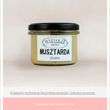
Przetwory wytrawne
,
Wszystkie produkty
,
Zdrowa żywność
Musztarda Dijon naturalna –
DODAJ DO KOSZYKA
Wiejskie Jadło