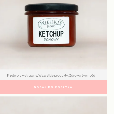
Przetwory wytrawne
,
Wszystkie produkty
,
Zdrowa żywność
Ketchup domowy – Wiejskie Jadło
DODAJ DO KOSZYKA
15,99
zł