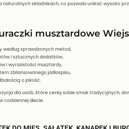
na naturalnych składnikach, co pozwala unikać wysoko pr
uraczki musztardowe Wiejs
y według sprawdzonych metod,
tów i sztucznych dodatków,
w i wyrazistości musztardy,
em zbilansowanego jadłospisu,
bałością o jakość.
ozycja dla osób, które cenią sobie smak tradycyjnych, 
w codziennej diecie.
EK DO MIĘS, SAŁATEK, KANAPEK I BU