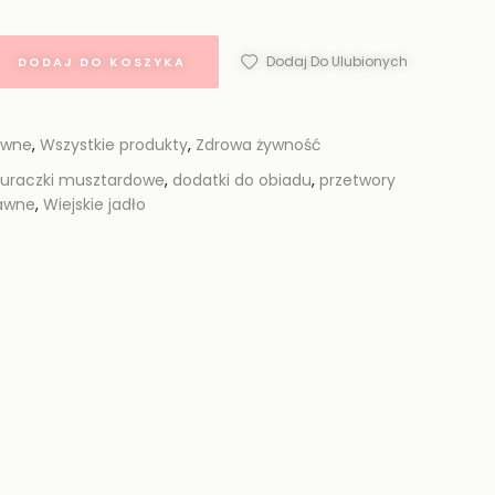
Dodaj Do Ulubionych
DODAJ DO KOSZYKA
awne
,
Wszystkie produkty
,
Zdrowa żywność
uraczki musztardowe
,
dodatki do obiadu
,
przetwory
rawne
,
Wiejskie jadło