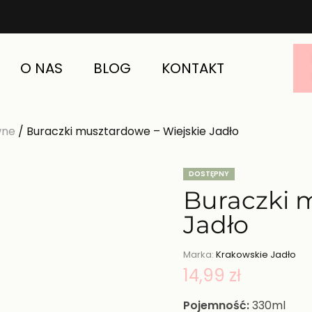
O NAS
BLOG
KONTAKT
wne
/ Buraczki musztardowe – Wiejskie Jadło
DOSTĘPNY
Buraczki 
Jadło
Marka:
Krakowskie Jadło
14,99
zł
Pojemność:
330ml