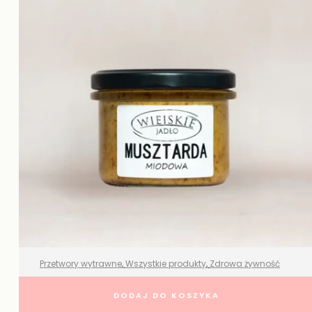
Przetwory wytrawne
,
Wszystkie produkty
,
Zdrowa żywność
Musztarda miodowa naturalna –
DODAJ DO KOSZYKA
Wiejskie Jadło