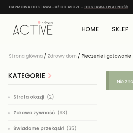
DARMOWA DOSTAWA JUŻ OD 499 ZŁ –
DOSTAWA I PŁATNOŚĆ
HOME
SKLEP
Strona główna
/
Zdrowy dom
/ Pieczenie i gotowanie
KATEGORIE
Nie zn
Strefa okazji
(2)
Zdrowa żywność
(93)
Świadome przekąski
(35)