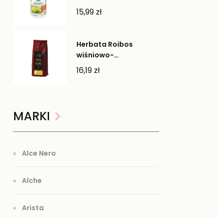
Lebensbaum
15,99
zł
Herbata Roibos
wiśniowo-
pomarańczowa -
16,19
zł
Cherry Gifts
MARKI
Alce Nero
Alche
Arista