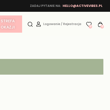
HELLO@ACTIVEVIBES.PL
ZADAJ PYTANIE NA:
STREFA
Logowanie / Rejestracja
OKAZJI
0
0