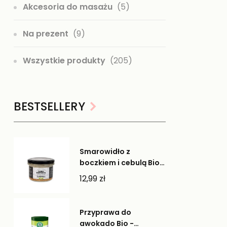
Akcesoria do masażu
(5)
Na prezent
(9)
Wszystkie produkty
(205)
BESTSELLERY
Smarowidło z
boczkiem i cebulą Bio -
Farmy Roztocza
12,99
zł
Przyprawa do
awokado Bio -