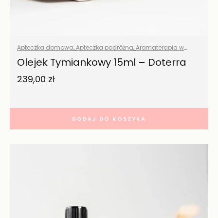
Apteczka domowa
,
Apteczka podróżna
,
Aromaterapia w
domu
,
Olejki eteryczne naturalne
,
Wszystkie produkty
Olejek Tymiankowy 15ml – Doterra
239,00
zł
DODAJ DO KOSZYKA