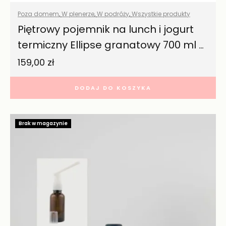
Poza domem
,
W plenerze
,
W podróży
,
Wszystkie produkty
Piętrowy pojemnik na lunch i jogurt
termiczny Ellipse granatowy 700 ml –
Mepal
159,00
zł
DODAJ DO KOSZYKA
Brak w magazynie