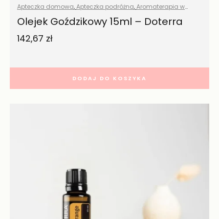
Apteczka domowa
,
Apteczka podróżna
,
Aromaterapia w
domu
,
Olejki eteryczne naturalne
,
Wszystkie produkty
Olejek Goździkowy 15ml – Doterra
142,67
zł
DODAJ DO KOSZYKA