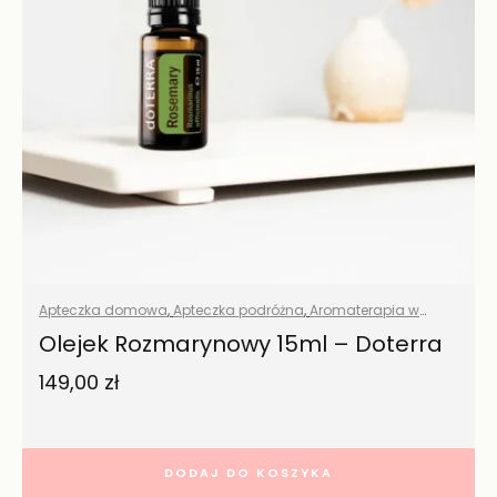
Apteczka domowa
,
Apteczka podróżna
,
Aromaterapia w
domu
,
Eko porządki
,
Naturalna pielęgnacja
,
Olejki eteryczne
Olejek Rozmarynowy 15ml – Doterra
naturalne
,
Pielęgnacja włosów
,
Pranie
,
Przyprawy i zioła
,
149,00
zł
Wszystkie produkty
,
Zdrowa żywność
,
Zdrowy dom
DODAJ DO KOSZYKA