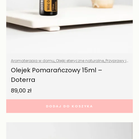
Aromaterapia w domu
,
Olejki eteryczne naturalne
,
Przyprawy i
zioła
,
Wszystkie produkty
Olejek Pomarańczowy 15ml –
Doterra
89,00
zł
DODAJ DO KOSZYKA