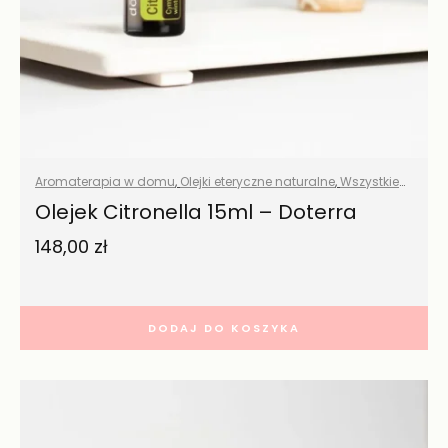
Aromaterapia w domu
,
Olejki eteryczne naturalne
,
Wszystkie
produkty
Olejek Citronella 15ml – Doterra
148,00
zł
DODAJ DO KOSZYKA