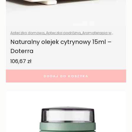
Apteczka domowa
,
Apteczka podróżna
,
Aromaterapia w
domu
,
Eko porządki
,
Olejki eteryczne naturalne
,
Przyprawy i
Naturalny olejek cytrynowy 15ml –
zioła
,
Środki czystości
,
Wszystkie produkty
,
Zdrowy dom
Doterra
106,67
zł
DODAJ DO KOSZYKA