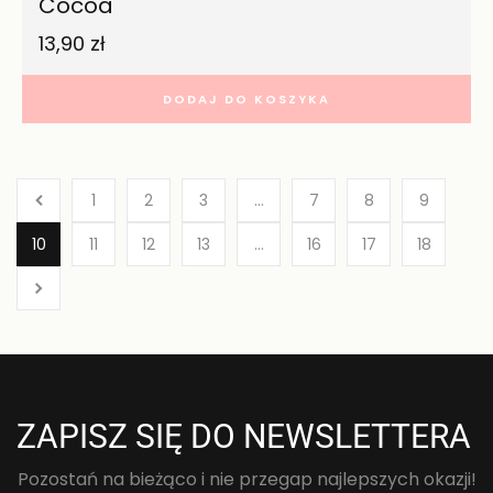
Cocoa
13,90
zł
DODAJ DO KOSZYKA
1
2
3
…
7
8
9
10
11
12
13
…
16
17
18
ZAPISZ SIĘ DO NEWSLETTERA
Pozostań na bieżąco i nie przegap najlepszych okazji!