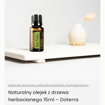
Apteczka domowa
,
Apteczka podróżna
,
Aromaterapia w
domu
,
Eko porządki
,
Olejki eteryczne naturalne
,
Środki
Naturalny olejek z drzewa
czystości
,
Wszystkie produkty
,
Zdrowy dom
herbacianego 15ml – Doterra