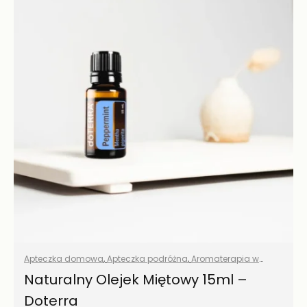
Apteczka domowa
,
Apteczka podróżna
,
Aromaterapia w
domu
,
Olejki eteryczne naturalne
,
Pielęgnaja jamy ustnej
,
Naturalny Olejek Miętowy 15ml –
Przyprawy i zioła
,
Wszystkie produkty
Doterra