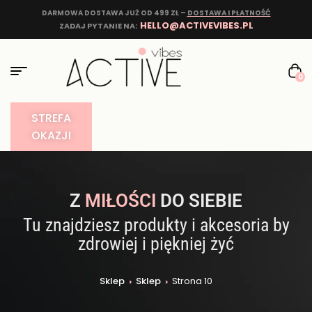
DARMOWA DOSTAWA JUŻ OD 499 ZŁ –
DOSTAWA I PŁATNOŚĆ
HELLO@ACTIVEVIBES.PL
ZADAJ PYTANIE NA:
0
STREFA
OKAZJI
Z
MIŁOŚCI
DO SIEBIE
Tu znajdziesz produkty i akcesoria by
zdrowiej i piękniej żyć
Sklep
›
Sklep
›
Strona 10