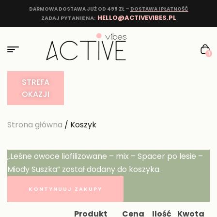
DARMOWA DOSTAWA JUŻ OD 499 ZŁ –
DOSTAWA I PŁATNOŚĆ
HELLO@ACTIVEVIBES.PL
ZADAJ PYTANIE NA:
1
STREFA
OKAZJI
Strona główna
/ Koszyk
„Leśne owoce liofilizowane – mix – Spacer po lesie –
Miody Suszka” został dodany do koszyka.
KONTYNUUJ ZAKUPY
Produkt
Cena
Ilość
Kwota